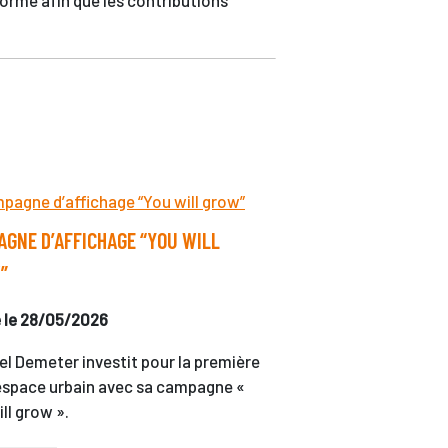
ormé afin que les contributions
GNE D’AFFICHAGE “YOU WILL
”
é le 28/05/2026
el Demeter investit pour la première
l’espace urbain avec sa campagne «
ll grow ».