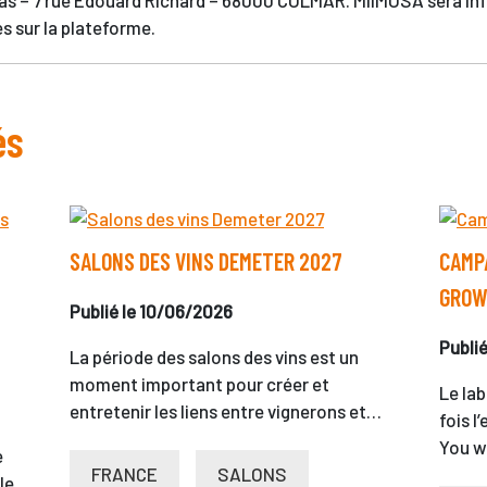
as – 7 rue Edouard Richard – 68000 COLMAR. MiiMOSA sera inf
s sur la plateforme.
és
SALONS DES VINS DEMETER 2027
CAMPA
GROW
Publié le 10/06/2026
Publi
La période des salons des vins est un
moment important pour créer et
Le lab
entretenir les liens entre vignerons et…
fois 
You wi
e
FRANCE
SALONS
le