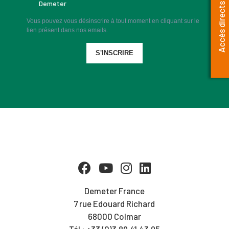
Demeter
Accès directs
Vous pouvez vous désinscrire à tout moment en cliquant sur le
lien présent dans nos emails.
S'INSCRIRE
Demeter France
7 rue Edouard Richard
68000 Colmar
Tél : +33 (0)3.89.41.43.95