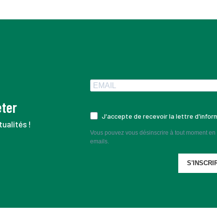
eter
J'accepte de recevoir la lettre d'info
ualités !
Vous pouvez vous désinscrire à tout moment en c
emails.
S'INSCRI