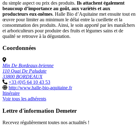
du simple aspect ou prix des produits.
Ils attachent également
beaucoup d’importance au goût, aux variétés et aux
producteurs eux-mêmes
. Halle Bio d’Aquitaine met ensuite tout en
œuvre pour limiter au minimum le délai entre la cueillette et la
consommation des produits. Ainsi, le soin apporté par les maraîchers
et arboriculteurs pour produire des fruits et légumes sains et de
qualité se retrouve à la dégustation.
Coordonnées
Min De Bordeaux-brienne
110 Quai De Paludate
33800 BORDEAUX
+33 (0)5 64 10 43 53
http://www.halle-bio-aquitaine.fr
Itinéraire
Voir tous les adhérents
Lettre d'information Demeter
Recevez régulièrement toutes nos actualités !