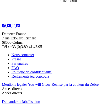
S'INSCRIRE
Demeter France
7 rue Edouard Richard
68000 Colmar
Tél : +33 (0)3.89.41.43.95
Nous contacter
Presse
Partenaires
FAQ
Politique de confidentialité
Règlements jeu concours
Mentions légales
You will Grow
Réalisé par la couleur du Zèbre
Accès directs
Accès directs
Demander la labellisation