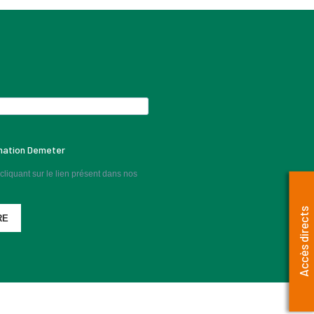
rmation Demeter
liquant sur le lien présent dans nos
Accès directs
RE