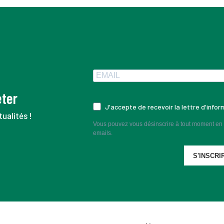
eter
J'accepte de recevoir la lettre d'info
ualités !
Vous pouvez vous désinscrire à tout moment en c
emails.
S'INSCRI