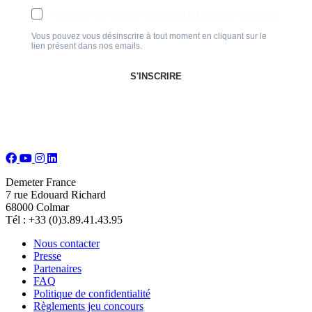
J'accepte de recevoir la lettre d'information Demeter
Vous pouvez vous désinscrire à tout moment en cliquant sur le
lien présent dans nos emails.
S'INSCRIRE
Demeter France
7 rue Edouard Richard
68000 Colmar
Tél : +33 (0)3.89.41.43.95
Nous contacter
Presse
Partenaires
FAQ
Politique de confidentialité
Règlements jeu concours