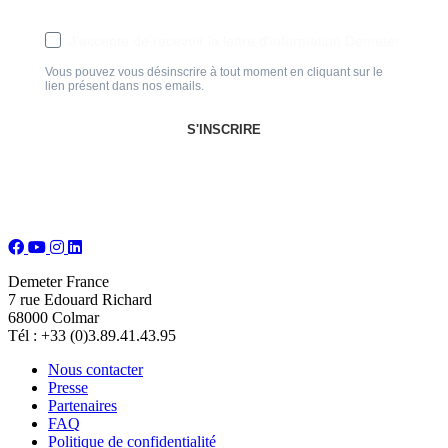
J'accepte de recevoir la lettre d'information Demeter
Vous pouvez vous désinscrire à tout moment en cliquant sur le
lien présent dans nos emails.
S'INSCRIRE
Demeter France
7 rue Edouard Richard
68000 Colmar
Tél : +33 (0)3.89.41.43.95
Nous contacter
Presse
Partenaires
FAQ
Politique de confidentialité