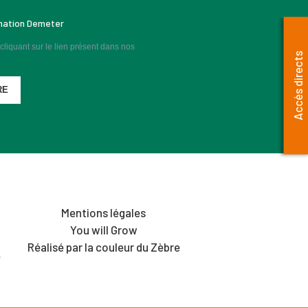
rmation Demeter
liquant sur le lien présent dans nos
Accès directs
RE
Mentions légales
You will Grow
Réalisé par la couleur du Zèbre
é