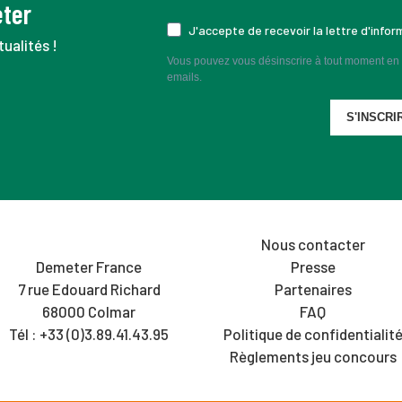
eter
J'accepte de recevoir la lettre d'info
ualités !
Vous pouvez vous désinscrire à tout moment en c
emails.
S'INSCRI
Nous contacter
Demeter France
Presse
7 rue Edouard Richard
Partenaires
68000 Colmar
FAQ
Tél : +33 (0)3.89.41.43.95
Politique de confidentialit
Règlements jeu concours