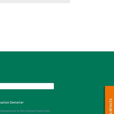
Accès directs
rmation Demeter
liquant sur le lien présent dans nos