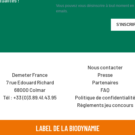
ualités !
Vous pouvez vous désinscrire à tout moment en c
emails.
S'INSCRI
Nous contacter
Demeter France
Presse
7 rue Edouard Richard
Partenaires
68000 Colmar
FAQ
Tél : +33 (0)3.89.41.43.95
Politique de confidentialit
Règlements jeu concours
LABEL DE LA BIODYNAMIE