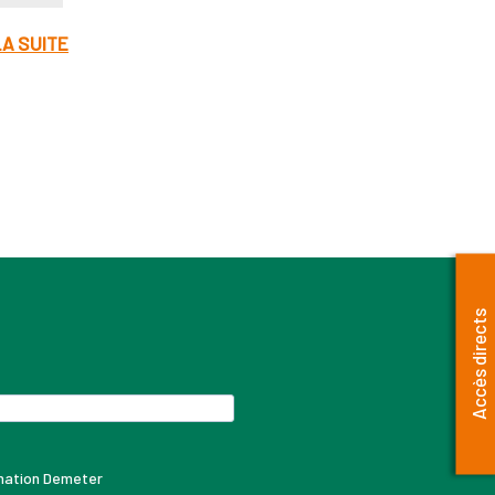
LA SUITE
Accès directs
rmation Demeter